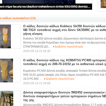
Δόντια από κουβά πέτρας 9W8452RC / 1U3452RC
ια κάδων εκσκαφέων
(124)
Ο κάδος δοντιών κάδων Kobleco Sk350 δοντιών κάδω
NB TIG® τοποθετεί αιχμή στο δόντι SK350RC με το ανθεκ
γήινη κίνηση
Kobelco SK350 Δόντια κουβάς εξορυκτικού εξοπλισμού Δόντια 
δόντια του κουβά Κομπέλκο που έχουμε είναι σαν να βρυχούντα
ΣΤΑΝΤΑΡΔΙΚΟΣ ΔΟ...
Διαβάστε περισσότερα
2025-05-14 21:34:30
Ο κάδος δοντιών κάδων της KOMATSU PC400 εμπορικ
τοποθετεί αιχμή σε 208-70-14152 με το ανθεκτικό υλικό 
Κομάτσου PC400 Δόντια κουβάς εκσκαφέα Τυπικά δόντια κουβ
939-3120 χρήση:σκαφές γης Άλλες άκρες κουβάδων PC400 Α/Δ 
10.5 PC400 ...
Διαβάστε περισσότερα
2025-05-14 21:34:08
Δόντια σκαριφιστήρων δοντιών 9W2452 οικογενειακών
δοντιών σκαριφιστήρων γατών εμπορικών σημάτων NB
της γης
Δόντια κουβάς 9W2452 Δόντια Αντεροβγάλτη Βάρος:17.5 κιλά χρ