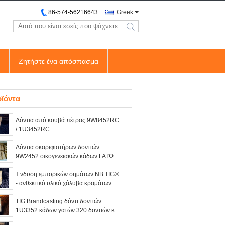
86-574-56216643
Greek
search
Ζητήστε ένα απόσπασμα
ϊόντα
Δόντια από κουβά πέτρας 9W8452RC
/ 1U3452RC
Δόντια σκαριφιστήρων δοντιών
9W2452 οικογενειακών κάδων ΓΑΤΏΝ
J450 δοντιών σκαριφιστήρων γατών
εμπορικών σημάτων NB TIG® για το
Ένδυση εμπορικών σημάτων NB TIG®
σκάψιμο της γης
- ανθεκτικό υλικό χάλυβα κραμάτων
δοντιών FC350RPL κάδων FUTURA
FC350
TIG Brandcasting δόντι δοντιών
1U3352 κάδων γατών 320 δοντιών και
δόντι 1U3352RC για την οικογένεια