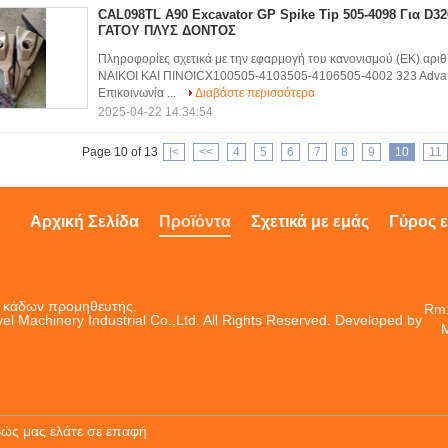
CAL098TL A90 Excavator GP Spike Tip 505-4098 Για D
ΓΑΤΟΥ ΠΛΥΣ ΔΟΝΤΟΣ
Πληροφορίες σχετικά με την εφαρμογή του κανονισμού (ΕΚ) α
ΝΑΙΚΟΙ ΚΑΙ ΠΙΝΟΙCX100505-4103505-4106505-4002 323 Advanv
Επικοινωνία ...
Διαβάστε περισσότερα
2025-04-22 14:34:54
Page 10 of 13
|<
<<
4
5
6
7
8
9
10
11
Αρχική Σελίδα
Προϊόντα
Σχετικά με εμάς
Γύρος 
ια κάδων προμηθευτής.
Rm1
el Machinery Industrial Co.,Ltd. All Rights Reserved. Developed by
M
βώς μας ελάτε σε επαφή