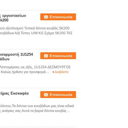
ς εργοστασίων
Επικοινωνία
Sk200
κού εξοπλισμού Τυπικά δόντια κουβάς SK200
 κουβάδων Α/Δ Τύπος U/W KG Σχήμα SK200 ΤΑΣ
οσαρμοστή 1U1254
Επικοινωνία
κάδων
 Λεπτομέρειες ως εξής, 1U1254 ΔΕΣΜΟΥΡΓΟΣ
Καλώς ήρθατε για προσφορά....
Διαβάστε
στήρας Εκσκαφέα
Επικοινωνία
όντος:Τα δόντια των κουβάδων μας είναι ειδικά
ς ανάγκες σας.Αυτά τα βαριά δόντια κουβάς ...