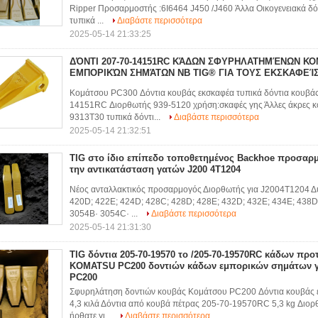
Ripper Προσαρμοστής :6I6464 J450 /J460 Άλλα Οικογενειακά 
τυπικά ...
Διαβάστε περισσότερα
2025-05-14 21:33:25
ΔΌΝΤΙ 207-70-14151RC ΚΆΔΩΝ ΣΦΥΡΗΛΑΤΗΜΈΝΩΝ ΚΟ
ΕΜΠΟΡΙΚΏΝ ΣΗΜΆΤΩΝ NB TIG® ΓΙΑ ΤΟΥΣ ΕΚΣΚΑΦΕΊΣ
Κομάτσου PC300 Δόντια κουβάς εκσκαφέα τυπικά δόντια κουβάς
14151RC Διορθωτής 939-5120 χρήση:σκαφές γης Άλλες άκρες 
9313T30 τυπικά δόντι...
Διαβάστε περισσότερα
2025-05-14 21:32:51
TIG στο ίδιο επίπεδο τοποθετημένος Backhoe προσαρ
την αντικατάσταση γατών J200 4T1204
Νέος ανταλλακτικός προσαρμογός Διορθωτής για J2004Τ1204 Δ
420D; 422E; 424D; 428C; 428D; 428E; 432D; 432E; 434E; 438D
3054Β· 3054C· ...
Διαβάστε περισσότερα
2025-05-14 21:31:30
TIG δόντια 205-70-19570 το /205-70-19570RC κάδων πρ
KOMATSU PC200 δοντιών κάδων εμπορικών σημάτων 
PC200
Σφυρηλάτηση δοντιών κουβάς Κομάτσου PC200 Δόντια κουβάς ε
4,3 κιλά Δόντια από κουβά πέτρας 205-70-19570RC 5,3 kg Διο
ήρθατε γι...
Διαβάστε περισσότερα