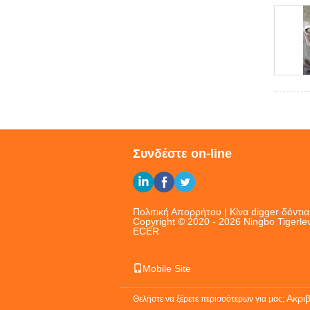
Συνδέστε on-line
Πολιτική Απορρήτου
|
Κίνα digger δόντ
Copyright © 2020 - 2026 Ningbo Tigerlev
ECER
Mobile Site
Ακρι
Θελήστε να ξέρετε περισσότερων για μας;