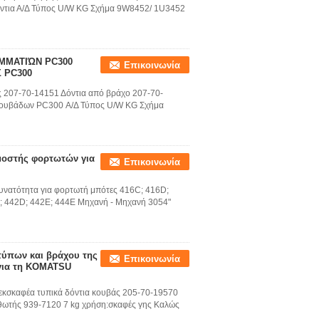
δόντια Α/Δ Τύπος U/W KG Σχήμα 9W8452/ 1U3452
ΜΜΑΤΙΏΝ PC300
Επικοινωνία
 PC300
 207-70-14151 Δόντια από βράχο 207-70-
κουβάδων PC300 Α/Δ Τύπος U/W KG Σχήμα
μοστής φορτωτών για
Επικοινωνία
υνατότητα για φορτωτή μπότες 416C; 416D;
; 442D; 442E; 444E Μηχανή - Μηχανή 3054"
οτύπων και βράχου της
Επικοινωνία
για τη KOMATSU
κσκαφέα τυπικά δόντια κουβάς 205-70-19570
ρθωτής 939-7120 7 kg χρήση:σκαφές γης Καλώς