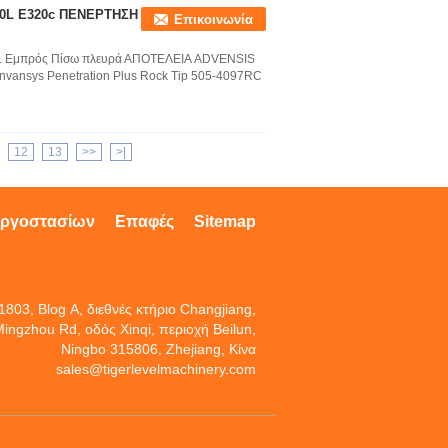
320L E320c ΠΕΝΕΡΤΗΣΗ
Επικοινωνία
ριθ. Εμπρός Πίσω πλευρά ΑΠΟΤΕΛΕΙΑ ADVENSIS
ansys Penetration Plus Rock Tip 505-4097RC
12
13
>>
>|
εργοστασίων
Επαφές
Sitemap
803, Blog Α, διεθνές κτήριο Changjiang,
ingzhou Rd, οδός Xinqi, περιοχή Beilun,
Ningbo 315806, Zhejiang, Κίνα
sales@tigerlevelmachinery.com