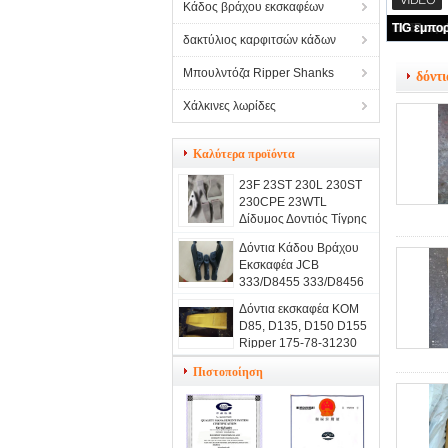
Κάδος βράχου εκσκαφέων
δακτύλιος καρφιτσών κάδων
Μπουλντόζα Ripper Shanks
δόντ
Χάλκινες λωρίδες
Καλύτερα προϊόντα
23F 23ST 230L 230ST
230CPE 23WTL
Δίδυμος Δοντιός Τίγρης
Δόντια Κάδου Βράχου
Εκσκαφέα JCB
333/D8455 333/D8456
333/D8457 Σημείο
Δόντια εκσκαφέα KOM
Δοντιού
D85, D135, D150 D155
Ripper 175-78-31230
Πιστοποίηση