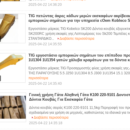
2025-04-22 14:36:20
TIG πετώντας άκρες κάδων μερών εκσκαφέων ακρίβεια
εμπορικών σημάτων για την υπηρεσία cOem Kobleco 
Εργοστάσιο μάρκας TIG Kobelco SK200 Δόντια κουβάς εξορυκτι
SK200RC χρήση:σκαφές γης Λεπτομέρειες του Sk200 Τεμπέλες
ΣΤΑΝΤΑΡΔΙΚΟ...
Διαβάστε περισσότερα
2025-04-22 14:35:55
TIG εργοστάσιο εμπορικών σημάτων του επίπεδου πρ
1U1304 1U1354 γατών χάλυβα κραμάτων για τα δόντια 
Εργοστάσιο μάρκας TIG Προσαρμοστής φλας χρήση:σκαφές γης
ΤΗΣ ΠΑΡΑΓΟΥΣΗΣ 5.5 J250 1U1304 8.5 J300 1U1354 15.1 320 
περισσότερα
2025-04-22 14:35:40
Γενική χρήση Γάτα Αληθινή Γάτα K100 220-9101 Δοντι
Δόντια Κουβάς Για Εκσκαφέα Γάτα
Δόντια κουβάς σειράς Κ100 220-9101 11,5kg Περιγραφή του προϊ
σχεδιασμένα για χρήση σε μηχανές, καθιστώντας τα ιδανικά για τι
Διαβάστε περισσότερα
2025-04-22 14:35:18