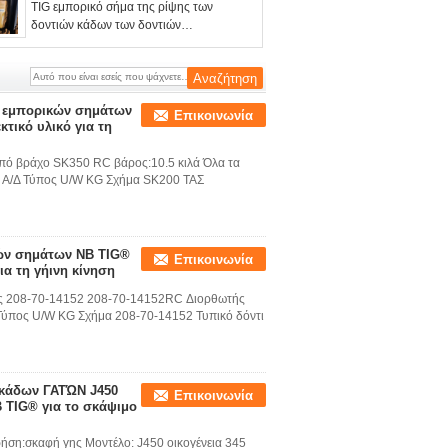
320 J350 με το χάλυβα άνθρακα
TIG εμπορικό σήμα της ρίψης των
δοντιών κάδων των δοντιών
σκαριφιστήρων κάδων δοντιών
6Y0359 6Y0309 κάδων γατών
ν εμπορικών σημάτων
Επικοινωνία
τικό υλικό για τη
από βράχο SK350 RC βάρος:10.5 κιλά Όλα τα
ι, Α/Δ Τύπος U/W KG Σχήμα SK200 ΤΑΣ
ών σημάτων NB TIG®
Επικοινωνία
για τη γήινη κίνηση
άς 208-70-14152 208-70-14152RC Διορθωτής
Τύπος U/W KG Σχήμα 208-70-14152 Τυπικό δόντι
 κάδων ΓΑΤΏΝ J450
Επικοινωνία
 TIG® για το σκάψιμο
ήση:σκαφή γης Μοντέλο: J450 οικογένεια 345