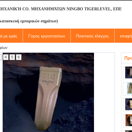
ΜΗΧΑΝΙΚΉ CO. ΜΗΧΑΝΗΜΆΤΩΝ NINGBO TIGERLEVEL, ΕΠΕ
κατασκευή εμπορικών σημάτων)
κά με εμάς
Γύρος εργοστασίων
Ποιοτικός έλεγχος
επαφή
αφέων
3
4
5
6
Προ