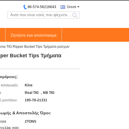
86-574-56216643
Greek
search
Ζητήστε ένα απόσπασμα
τια TIG Ripper Bucket Tips Τμήματα ρούχων
per Bucket Tips Τμήματα
ομέρειες:
 καταγωγής:
Κίνα
:
Real TIG ，NB TIG
ό μοντέλου:
195-78-21331
ωμής & Αποστολής Όροι:
τητα
2TONS
γελίας min: