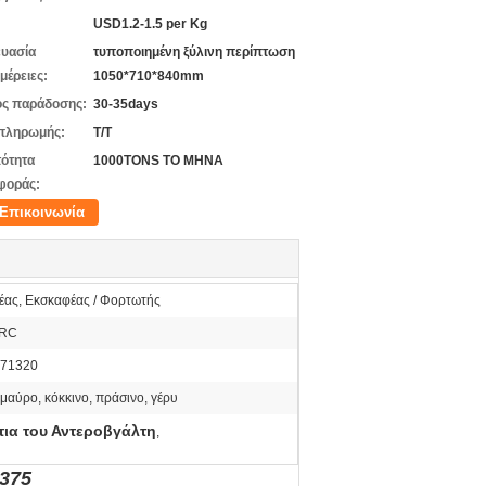
USD1.2-1.5 per Kg
υασία
τυποποιημένη ξύλινη περίπτωση
μέρειες:
1050*710*840mm
ς παράδοσης:
30-35days
πληρωμής:
Τ/Τ
ότητα
1000TONS ΤΟ ΜΗΝΑ
φοράς:
Επικοινωνία
έας, Εκσκαφέας / Φορτωτής
HRC
-71320
, μαύρο, κόκκινο, πράσινο, γέρυ
τια του Αντεροβγάλτη
,
375