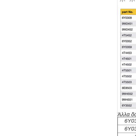
Άλλα δό
6Y03
6Y03