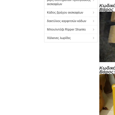
μέρη συστημάτων προσγείωσης
εκσκαφέων
Κωδι
Βά
Κάδος βράχου εκσκαφέων
δακτύλιος καρφιτσών κάδων
Μπουλντόζα Ripper Shanks
Χάλκινες λωρίδες
Κωδι
Βάρος