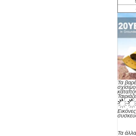
Τα βαρέ
σχισιμο
καταπόν
Ταιριάζ
Εικόνε
συσκευ
Τα άλλα