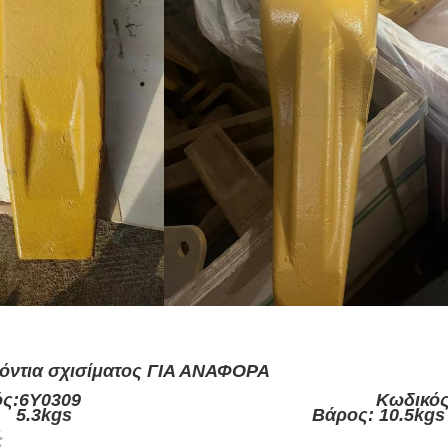
όντια σχισίματος ΓΙΑ ΑΝΑΦΟΡΑ
ικός:6Y0309 Κωδικός:6Y
ος: 5.3kgs Βάρος: 10.5kgs