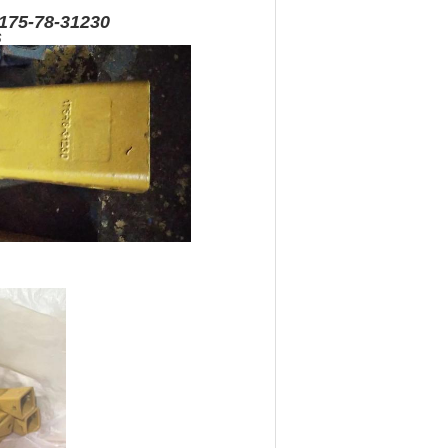
78-31230
s