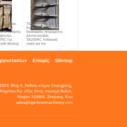
εργοστάσιο
TIG Brand Casting
κάβοντας
Kobleco Sk200
όντια σκάφτης
Εκσκαφέας πετρώματος
μβουλές
Δόντια κουβάς
7RC Για
SK200RC Ανθεκτικό
arth Moving
υλικό για την
μετακίνηση γης
εργοστασίων
Επαφές
Sitemap
803, Blog Α, διεθνές κτήριο Changjiang,
ingzhou Rd, οδός Xinqi, περιοχή Beilun,
Ningbo 315806, Zhejiang, Κίνα
sales@tigerlevelmachinery.com