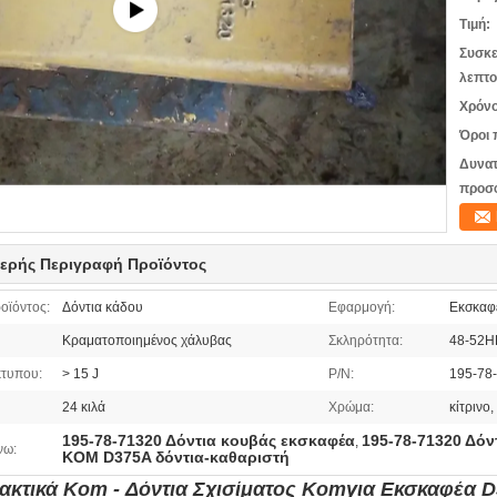
Τιμή:
Συσκε
λεπτο
Χρόνο
Όροι 
Δυνατ
προσ
ερής Περιγραφή Προϊόντος
οϊόντος:
Δόντια κάδου
Εφαρμογή:
Εκσκαφ
Κραματοποιημένος χάλυβας
Σκληρότητα:
48-52
κτυπου:
> 15 J
P/N:
195-78
24 κιλά
Χρώμα:
κίτρινο
195-78-71320 Δόντια κουβάς εκσκαφέα
195-78-71320 Δόν
,
νω:
KOM D375A δόντια-καθαριστή
ακτικά Kom - Δόντια Σχισίματος Kom
για Εκσκαφέα D