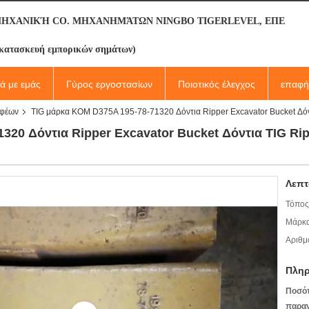
ΜΗΧΑΝΙΚΉ CO. ΜΗΧΑΝΗΜΆΤΩΝ NINGBO TIGERLEVEL, ΕΠΕ
κατασκευή εμπορικών σημάτων)
κά με εμάς
Γύρος εργοστασίων
Ποιοτικός έλεγχος
επαφή
αφέων
TIG μάρκα KOM D375A 195-78-71320 Δόντια Ripper Excavator Bucket Δόν
320 Δόντια Ripper Excavator Bucket Δόντια TIG Rip
Λεπτ
Τόπος
Μάρκα
Αριθμ
Πληρ
Ποσό
παραγ