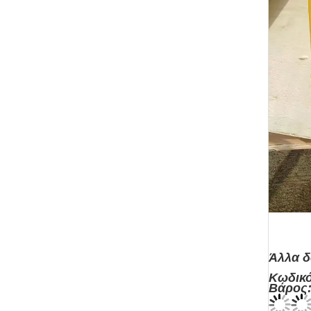
Άλλα δ
Κωδ
Βάρ