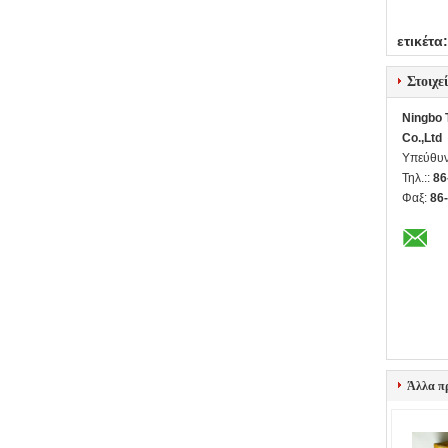
ετικέτα:
Στοιχε
Ningbo T
Co.,Ltd
Υπεύθυν
Τηλ.::
86
Φαξ:
86
Άλλα π