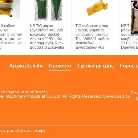
19 κάδων
NB TIG μάρκα
TIG ανθεκτική υλική
NB TIG® 
ν και
εργοστάσιο του V29
μακράς διαρκείας
μάρκας σ
στής για την
Excavator Bucket
χρησιμοποίηση του
ορυχεία δ
ς με τρυπάνι
Δόντια V29SYL Και
Teet V69SYL κάδων
κουβά συ
ετρελαίου και
προσαρμογέα, Rock
εκσκαφέων
2713-121
ς
Δόντια Για Excavator
εργοστασίων V69
Daewoo E
εμπορικών σημάτων
Machines
Αρχική Σελίδα
Προϊόντα
Σχετικά με εμάς
Γύρος 
 εκσκαφέων προμηθευτής.
Rm1
el Machinery Industrial Co.,Ltd. All Rights Reserved. Developed by
M
βώς μας ελάτε σε επαφή