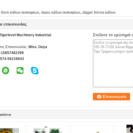
,
,
δόντι κάδων εκσκαφέων
άκρες κάδων εκσκαφέων
digger δόντια κάδων
ία επικοινωνίας
Στείλετε το ερώτημά 
igerlevel Machinery Industrial
ος Επικοινωνίας:
Miss. Goya
-15857482399
-574-56216643
ροϊόντα