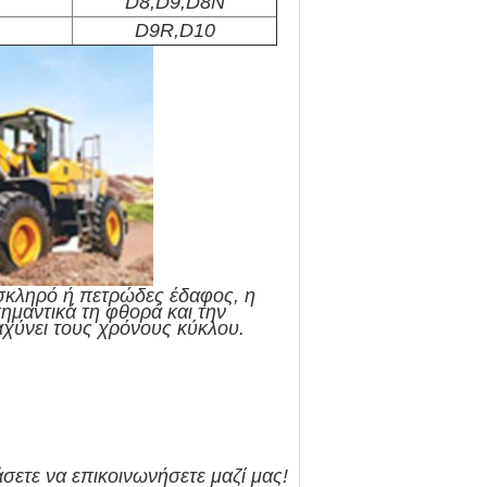
D8,D9,D8N
D9R,D10
 σκληρό ή πετρώδες έδαφος, η
ημαντικά τη φθορά και την
αχύνει τους χρόνους κύκλου.
ετε να επικοινωνήσετε μαζί μας!