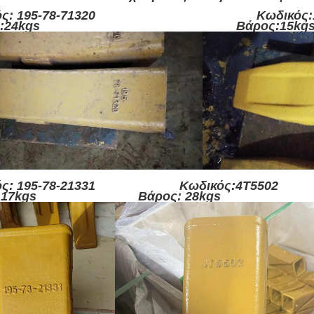
κός: 195-78-71320 Κωδικός:175-
ρος :24kgs Βάρος:15kg
κός: 195-78-21331 Κωδικός:4T5502
:17kgs
Βάρος: 28kgs