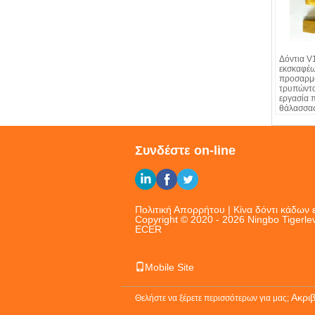
Δόντια V
εκσκαφέω
προσαρμο
τρυπώντα
εργασία π
θάλασσα
Συνδέστε on-line
Πολιτική Απορρήτου
|
Κίνα δόντι κάδων
Copyright © 2020 - 2026 Ningbo Tigerlev
ECER
Mobile Site
Ακρι
Θελήστε να ξέρετε περισσότερων για μας;