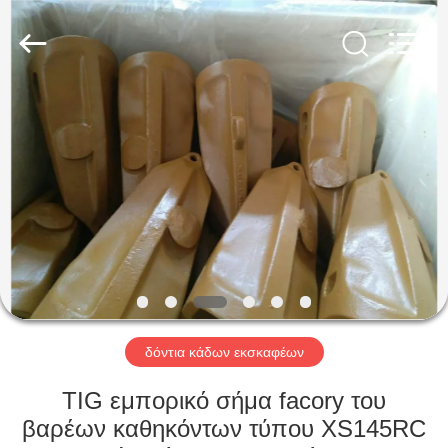
Industrial
Co.,Ltd.
All
Rights
Reserved.
Developed
by
ECER
ΣΠΊΤΙ
ΠΡΟΪΌΝΤΑ
ΠΕΡΊΠΟΥ
ΕΜΕΊΣ
ΓΎΡΟΣ
ΕΡΓΟΣΤΑΣΊΩΝ
δόντια κάδων εκσκαφέων
TIG εμπορικό σήμα facory του
ΠΟΙΟΤΙΚΌΣ
βαρέων καθηκόντων τύπου XS145RC