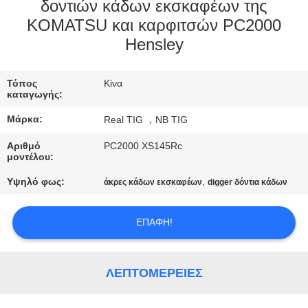
ΈΛΕΓΧΟΣ
δοντιών κάδων εκσκαφέων της
KOMATSU και καρφιτσών PC2000
Hensley
ΜΑΣ
ΕΛΆΤΕ
Τόπος
Κίνα
ΣΕ
καταγωγής:
ΕΠΑΦΉ
Μάρκα:
Real TIG ，NB TIG
ΜΕ
Αριθμό
PC2000 XS145Rc
μοντέλου:
ΖΗΤΉΣΤΕ
Υψηλό φως:
,
άκρες κάδων εκσκαφέων
digger δόντια κάδων
ΈΝΑ
ΕΠΑΦΉ!
ΑΠΌΣΠΑΣΜΑ
SITEMAP
ΛΕΠΤΟΜΈΡΕΙΕΣ