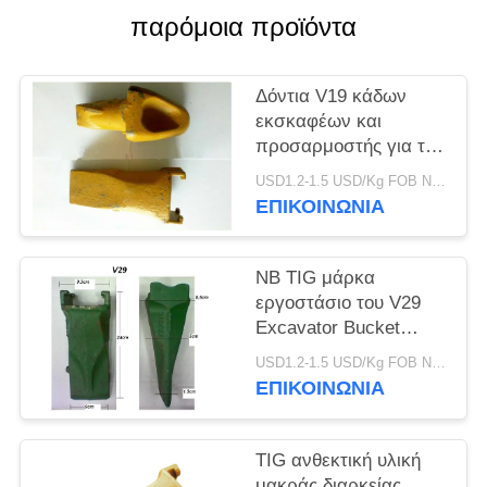
PRIVACY
παρόμοια προϊόντα
POLICY
Δόντια V19 κάδων
εκσκαφέων και
προσαρμοστής για την
τρυπώντας με τρυπάνι
USD1.2-1.5 USD/Kg FOB Ningbo MOQ:2 Τόνων
εργασία πετρελαίου
ΕΠΙΚΟΙΝΩΝΙΑ
και θάλασσας
NB TIG μάρκα
εργοστάσιο του V29
Excavator Bucket
Δόντια V29SYL Και
USD1.2-1.5 USD/Kg FOB Ningbo MOQ:2 Τόνων
προσαρμογέα, Rock
ΕΠΙΚΟΙΝΩΝΙΑ
Δόντια Για Excavator
TIG ανθεκτική υλική
μακράς διαρκείας