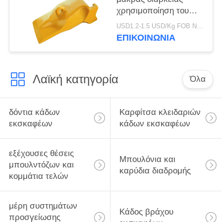
χρησιμοποίηση του
Teet V69SYL κάδων
USD1.2-1.5 USD/Kg FOB Ningbo MOQ:2 Τόνων
εκσκαφέων
ΕΠΙΚΟΙΝΩΝΙΑ
εργοστασίων V69
εμπορικών σημάτων
Λαϊκή κατηγορία
Όλα
δόντια κάδων
Καρφίτσα κλειδαριών
εκσκαφέων
κάδων εκσκαφέων
εξέχουσες θέσεις
Μπουλόνια και
μπουλντόζων και
καρύδια διαδρομής
κομμάτια τελών
μέρη συστημάτων
Κάδος βράχου
προσγείωσης