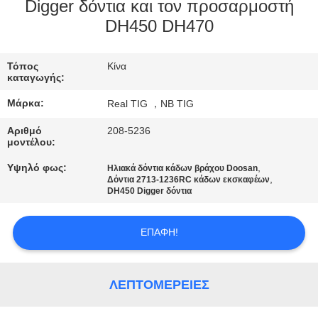
ΈΛΕΓΧΟΣ
Digger δόντια και τον προσαρμοστή
DH450 DH470
ΜΑΣ
Τόπος
Κίνα
ΕΛΆΤΕ
καταγωγής:
ΣΕ
Μάρκα:
Real TIG ，NB TIG
ΕΠΑΦΉ
Αριθμό
208-5236
ΜΕ
μοντέλου:
Υψηλό φως:
,
Ηλιακά δόντια κάδων βράχου Doosan
,
Δόντια 2713-1236RC κάδων εκσκαφέων
ΖΗΤΉΣΤΕ
DH450 Digger δόντια
ΈΝΑ
ΑΠΌΣΠΑΣΜΑ
ΕΠΑΦΉ!
SITEMAP
ΛΕΠΤΟΜΈΡΕΙΕΣ