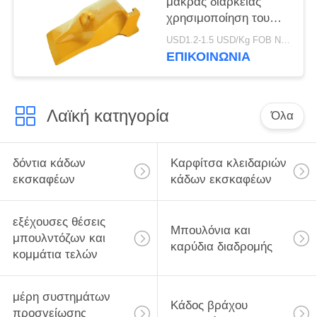
μακράς διαρκείας
χρησιμοποίηση του
Teet V69SYL κάδων
USD1.2-1.5 USD/Kg FOB Ningbo MOQ:2 Τόνων
εκσκαφέων
ΕΠΙΚΟΙΝΩΝΙΑ
εργοστασίων V69
εμπορικών σημάτων
Λαϊκή κατηγορία
Όλα
δόντια κάδων
Καρφίτσα κλειδαριών
εκσκαφέων
κάδων εκσκαφέων
εξέχουσες θέσεις
Μπουλόνια και
μπουλντόζων και
καρύδια διαδρομής
κομμάτια τελών
μέρη συστημάτων
Κάδος βράχου
προσγείωσης