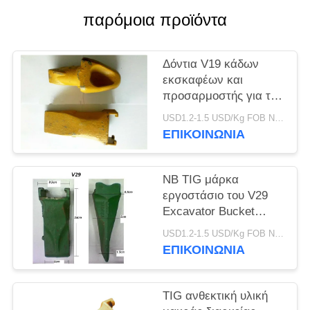
PRIVACY
παρόμοια προϊόντα
POLICY
Δόντια V19 κάδων
εκσκαφέων και
προσαρμοστής για την
τρυπώντας με τρυπάνι
USD1.2-1.5 USD/Kg FOB Ningbo MOQ:2 Τόνων
εργασία πετρελαίου
ΕΠΙΚΟΙΝΩΝΙΑ
και θάλασσας
NB TIG μάρκα
εργοστάσιο του V29
Excavator Bucket
Δόντια V29SYL Και
USD1.2-1.5 USD/Kg FOB Ningbo MOQ:2 Τόνων
προσαρμογέα, Rock
ΕΠΙΚΟΙΝΩΝΙΑ
Δόντια Για Excavator
TIG ανθεκτική υλική