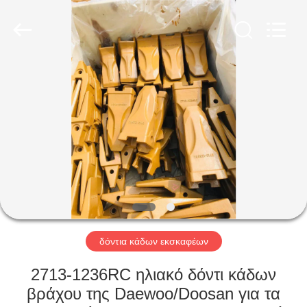
Industrial
Co.,Ltd.
All
Rights
Reserved.
Developed
by
ECER
ΣΠΊΤΙ
ΠΡΟΪΌΝΤΑ
ΠΕΡΊΠΟΥ
ΕΜΕΊΣ
ΓΎΡΟΣ
ΕΡΓΟΣΤΑΣΊΩΝ
δόντια κάδων εκσκαφέων
2713-1236RC ηλιακό δόντι κάδων
ΠΟΙΟΤΙΚΌΣ
βράχου της Daewoo/Doosan για τα