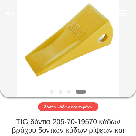
Industrial
Co.,Ltd.
All
Rights
Reserved.
Developed
by
ECER
ΣΠΊΤΙ
ΠΡΟΪΌΝΤΑ
ΠΕΡΊΠΟΥ
ΕΜΕΊΣ
ΓΎΡΟΣ
ΕΡΓΟΣΤΑΣΊΩΝ
δόντια κάδων εκσκαφέων
TIG δόντια 205-70-19570 κάδων
ΠΟΙΟΤΙΚΌΣ
βράχου δοντιών κάδων ρίψεων και