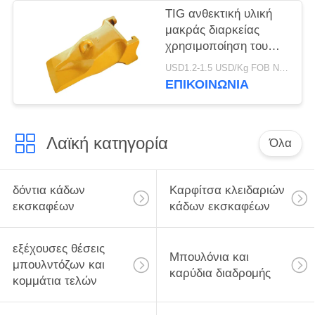
TIG ανθεκτική υλική
μακράς διαρκείας
χρησιμοποίηση του
Teet V69SYL κάδων
USD1.2-1.5 USD/Kg FOB Ningbo MOQ:2 Τόνων
εκσκαφέων
ΕΠΙΚΟΙΝΩΝΙΑ
εργοστασίων V69
εμπορικών σημάτων
Λαϊκή κατηγορία
Όλα
δόντια κάδων
Καρφίτσα κλειδαριών
εκσκαφέων
κάδων εκσκαφέων
εξέχουσες θέσεις
Μπουλόνια και
μπουλντόζων και
καρύδια διαδρομής
κομμάτια τελών