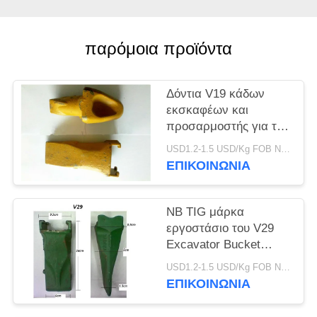
PRIVACY
POLICY
παρόμοια προϊόντα
Δόντια V19 κάδων
εκσκαφέων και
προσαρμοστής για την
τρυπώντας με τρυπάνι
USD1.2-1.5 USD/Kg FOB Ningbo MOQ:2 Τόνων
εργασία πετρελαίου
ΕΠΙΚΟΙΝΩΝΙΑ
και θάλασσας
NB TIG μάρκα
εργοστάσιο του V29
Excavator Bucket
Δόντια V29SYL Και
USD1.2-1.5 USD/Kg FOB Ningbo MOQ:2 Τόνων
προσαρμογέα, Rock
ΕΠΙΚΟΙΝΩΝΙΑ
Δόντια Για Excavator