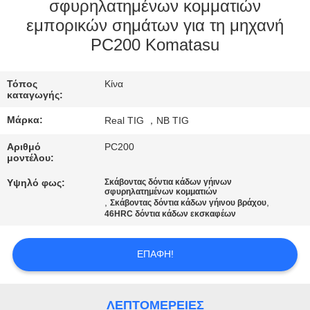
ΈΛΕΓΧΟΣ
σφυρηλατημένων κομματιών
εμπορικών σημάτων για τη μηχανή
PC200 Komatasu
ΜΑΣ
ΕΛΆΤΕ
Τόπος
Κίνα
ΣΕ
καταγωγής:
ΕΠΑΦΉ
Μάρκα:
Real TIG ，NB TIG
ΜΕ
Αριθμό
PC200
μοντέλου:
ΖΗΤΉΣΤΕ
Υψηλό φως:
Σκάβοντας δόντια κάδων γήινων
σφυρηλατημένων κομματιών
ΈΝΑ
,
,
Σκάβοντας δόντια κάδων γήινου βράχου
46HRC δόντια κάδων εκσκαφέων
ΑΠΌΣΠΑΣΜΑ
ΕΠΑΦΉ!
SITEMAP
ΛΕΠΤΟΜΈΡΕΙΕΣ