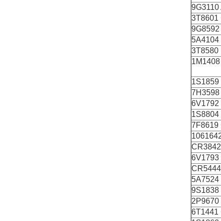
9G3110
3Τ8601
9G8592
5Α4104
3Τ8580
1M1408
1S1859
7H3598
6V1792
1S8804
7F8619
106164
CR3842
6V1793
CR5444
5Α7524
9S1838
2P9670
6Τ1441