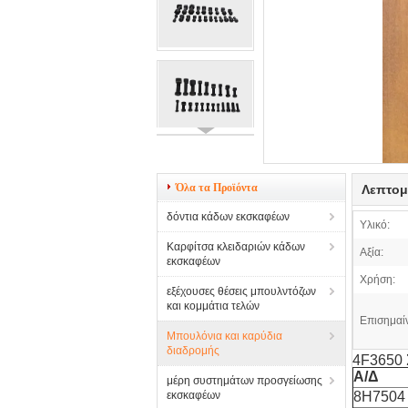
Όλα τα Προϊόντα
Λεπτομ
δόντια κάδων εκσκαφέων
Υλικό:
Καρφίτσα κλειδαριών κάδων
Αξία:
εκσκαφέων
Χρήση:
εξέχουσες θέσεις μπουλντόζων
και κομμάτια τελών
Επισημαί
Μπουλόνια και καρύδια
διαδρομής
4F3650 Σ
Α/Δ
μέρη συστημάτων προσγείωσης
εκσκαφέων
8H7504