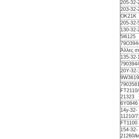
205-32-
203-32-
OK21K
205-32-
130-32-
5I6125
79O394
Άλλες σ
135-32-
790394
20Y-32-
9W3619
7903581
FT2110/
21323
6Y0846
14y-32-
11210/7
FT1100
154-32-
21260/