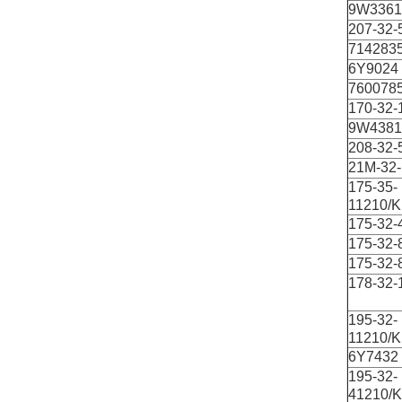
9W3361
207-32-
714283
6Y9024
760078
170-32-
9W4381
208-32-
21M-32
175-35-
11210/
175-32-
175-32-
175-32-
178-32-
195-32-
11210/
6Y7432
195-32-
41210/