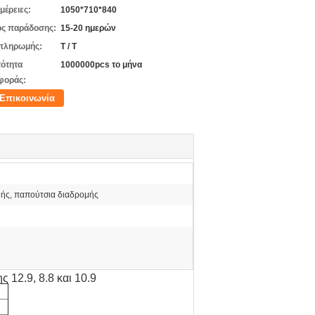
μέρειες:
1050*710*840
ς παράδοσης:
15-20 ημερών
πληρωμής:
T / T
ότητα
1000000pcs το μήνα
φοράς:
Επικοινωνία
μής, παπούτσια διαδρομής
 12.9, 8.8 και 10.9