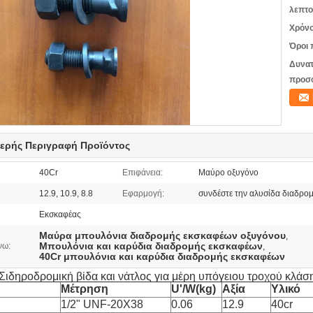
λεπτο
Χρόνο
Όροι 
Δυνατ
προσ
ερής Περιγραφή Προϊόντος
40Cr
Επιφάνεια:
Μαύρο οξυγόνο
12.9, 10.9, 8.8
Εφαρμογή:
συνδέστε την αλυσίδα διαδρο
Εκσκαφέας
Μαύρα μπουλόνια διαδρομής εκσκαφέων οξυγόνου
,
Μπουλόνια και καρύδια διαδρομής εκσκαφέων
νω:
,
40Cr μπουλόνια και καρύδια διαδρομής εκσκαφέων
ιδηροδρομική βίδα και νάτλος για μέρη υπόγειου τροχού κλάσης
Μέτρηση
U'/W(kg)
Αξία
Υλικό
1/2" UNF-20X38
0.06
12.9
40cr