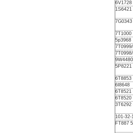
6V1728
1S6421
7G0343
7Τ1000
5p3968
7T0999
7T0998
9W4480
5P8221
6Τ8853
6I8648
6Τ8521
6Τ8520
3Τ6292
101-32-
FT887 