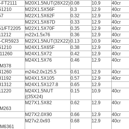
-FT2111
M20X1.5NUT(28X22)
0.08
10.9
40cr
51210
M22X1.5X56F
0.3
12.9
40cr
57
M22X1.5X62F
0.32
12.9
40cr
M22X1.5X67D
0.33
12.9
40cr
51/FT2205
M22X1.5X70F
0.35
12.9
40cr
11212
m22x1.5x76
0.36
12.9
40cr
-CR5923
M22X1.5NUT(32X22)
0.13
10.9
40cr
51210
M24X1.5X65F
0.38
12.9
40cr
-11260
M24X1.5X72
0.42
12.9
40cr
M24X1.5X76
0.46
12.9
40cr
KM378
41260
m24x2.0x125.5
0.61
12.9
40cr
81192
M24X1.5X105
0.57
12.9
40cr
81312
M24X1.5X127.8
0.65
12.9
11220
M24X1.5NUT
0.15
10.9
40cr
((35X24)
M27X1.5X82
0.62
12.9
40cr
KM263
M27X2.0X90
0.66
12.9
40cr
M27x2.0x93
0.68
12.9
40cr
KM6361