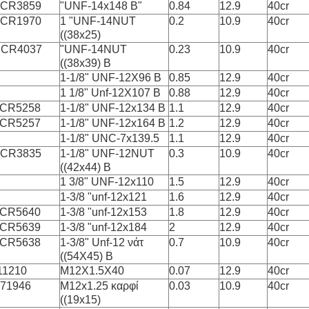
 CR3859
"UNF-14x148 Β"
0.84
12.9
40cr
 CR1970
1 "UNF-14NUT
0.2
10.9
40cr
((38x25)
 CR4037
"UNF-14NUT
0.23
10.9
40cr
((38x39) Β
1-1/8" UNF-12X96 Β
0.85
12.9
40cr
1 1/8" Unf-12X107 Β
0.88
12.9
40cr
/CR5258
1-1/8" UNF-12x134 Β
1.1
12.9
40cr
/CR5257
1-1/8" UNF-12x164 Β
1.2
12.9
40cr
1-1/8" UNC-7x139.5
1.1
12.9
40cr
 CR3835
1-1/8" UNF-12NUT
0.3
10.9
40cr
((42x44) Β
1 3/8" UNF-12x110
1.5
12.9
40cr
1-3/8 "unf-12x121
1.6
12.9
40cr
 CR5640
1-3/8 "unf-12x153
1.8
12.9
40cr
 CR5639
1-3/8 "unf-12x184
2
12.9
40cr
 CR5638
1-3/8" Unf-12 νάτ
0.7
10.9
40cr
((54X45) Β
11210
M12X1.5X40
0.07
12.9
40cr
571946
M12x1.25 καρφί
0.03
10.9
40cr
((19x15)