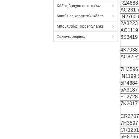
R24688
Κάδος βράχου εκσκαφέων
AC231 
δακτύλιος καρφιτσών κάδων
IN2760
2Α3223
Μπουλντόζα Ripper Shanks
AC1119
Χάλκινες λωρίδες
6S3419
4Κ7038
AC82 R
7H3596
IN1199
5P4684
5Α3187
FT2728
7Κ2017
CR3707
7H3597
CR1251
5H8756