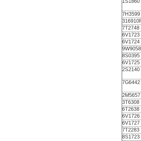
1S1860
7H3599
316910
7Τ2748
6V1723
6V1724
9W9058
8S0395
6V1725
2S2140
7G6442
2M5657
3Τ6308
6Τ2638
6V1726
6V1727
7Τ2283
8S1723