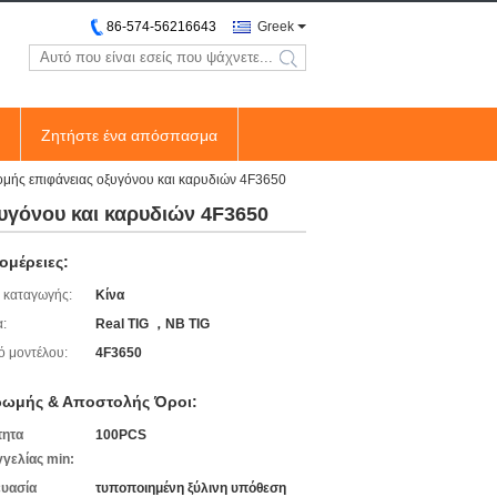
86-574-56216643
Greek
search
Ζητήστε ένα απόσπασμα
μής επιφάνειας οξυγόνου και καρυδιών 4F3650
υγόνου και καρυδιών 4F3650
ομέρειες:
 καταγωγής:
Κίνα
:
Real TIG ，NB TIG
ό μοντέλου:
4F3650
ωμής & Αποστολής Όροι:
τητα
100PCS
γελίας min:
υασία
τυποποιημένη ξύλινη υπόθεση