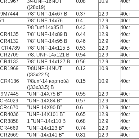
 CR1967
3/4UNF-16NUT
0.08
10.9
40cr
((28x19)
 9M7444
7/8" UNF-14x67 Β
0.37
12.9
40cr
R1
7/8" UNF-14x76
0.4
12.9
40cr
7/8 "unf-14x85 Β
0.43
12.9
40cr
 CR4135
7/8" UNF-14x89 Β
0.44
12.9
40cr
 CR4132
7/8" UNF-14x95 Β
0.46
12.9
40cr
 CR4789
7/8" UNF-14x115 Β
0.53
12.9
40cr
 CR2709
7/8: UNF-14x121 Β
0.54
12.9
40cr
 CR4133
7/8" UNF-14x127 Β
0.56
12.9
40cr
 CR1969
7/8UNF-14NUT
0.12
10.9
40cr
((33x22.5)
 CR4136
7/8unf-14 καρπούζι
0.15
10.9
40cr
((33x33.5) Β
 9M7445
"UNF-14X75 Β"
0.55
12.9
40cr
 CR4029
"UNF-14X84 Β"
0.57
12.9
40cr
 CR4670
"UNF-14X90 Β"
0.6
12.9
40cr
 CR4036
"UNF-14X101 Β"
0.65
12.9
40cr
 CR3858
1 "UNF-14x110 Β
0.68
12.9
40cr
 CR4669
"UNF-14x123 Β"
0.74
12.9
40cr
 CR2669
"UNF-14x141 Β"
0.81
12.9
40cr