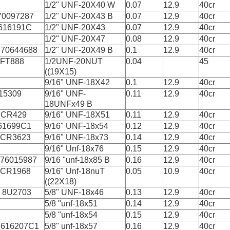
1/2" UNF-20X40 W
0.07
12.9
40cr
70097287
1/2" UNF-20X43 Β
0.07
12.9
40cr
 616191C
1/2" UNF-20X43
0.07
12.9
40cr
1/2" UNF-20X47
0.08
12.9
40cr
 70644688
1/2" UNF-20X49 Β
0.1
12.9
40cr
 FT888
1/2UNF-20NUT
0.04
45
((19X15)
9/16" UNF-18X42
0.1
12.9
40cr
15309
9/16" UNF-
0.11
12.9
40cr
18UNFx49 Β
 CR429
9/16" UNF-18X51
0.11
12.9
40cr
 61699C1
9/16" UNF-18x54
0.12
12.9
40cr
 CR3623
9/16" UNF-18x73
0.14
12.9
40cr
9/16" Unf-18x76
0.15
12.9
40cr
 76015987
9/16 "unf-18x85 Β
0.16
12.9
40cr
 CR1968
9/16" Unf-18nuT
0.05
10.9
40cr
((22X18)
 8U2703
5/8" UNF-18x46
0.13
12.9
40cr
5/8 "unf-18x51
0.14
12.9
40cr
5/8 "unf-18x54
0.15
12.9
40cr
 616207C1
5/8" unf-18x57
0.16
12.9
40cr