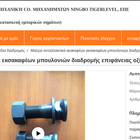
ΜΗΧΑΝΙΚΉ CO. ΜΗΧΑΝΗΜΆΤΩΝ NINGBO TIGERLEVEL, ΕΠΕ
κατασκευή εμπορικών σημάτων)
κά με εμάς
Γύρος εργοστασίων
Ποιοτικός έλεγχος
επαφή
ύδια διαδρομής
Μαύρα ανταλλακτικά εκσκαφέων εκσακαφέων μπουλονιών διαδρο
 εκσακαφέων μπουλονιών διαδρομής επιφάνειας οξ
Λεπτ
Τόπος
Μάρκα
Αριθμ
Πληρ
Ποσό
παραγ
Συσκε