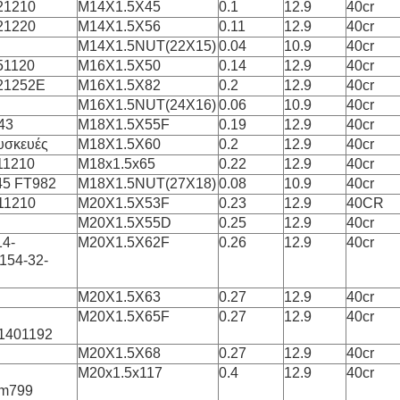
21210
M14X1.5X45
0.1
12.9
40cr
21220
M14X1.5X56
0.11
12.9
40cr
M14X1.5NUT(22X15)
0.04
10.9
40cr
51120
M16X1.5X50
0.14
12.9
40cr
21252Ε
M16X1.5X82
0.2
12.9
40cr
M16X1.5NUT(24X16)
0.06
10.9
40cr
43
M18X1.5X55F
0.19
12.9
40cr
υσκευές
M18X1.5X60
0.2
12.9
40cr
11210
M18x1.5x65
0.22
12.9
40cr
45 FT982
M18X1.5NUT(27X18)
0.08
10.9
40cr
11210
M20X1.5X53F
0.23
12.9
40CR
M20X1.5X55D
0.25
12.9
40cr
4-
M20X1.5X62F
0.26
12.9
40cr
154-32-
M20X1.5X63
0.27
12.9
40cr
M20X1.5X65F
0.27
12.9
40cr
1401192
M20X1.5X68
0.27
12.9
40cr
M20x1.5x117
0.4
12.9
40cr
km799