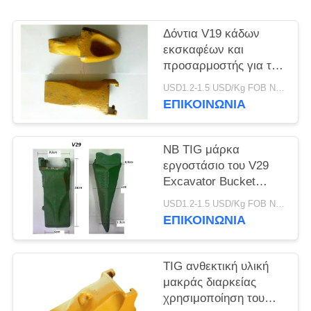
PRIVACY
POLICY
Δόντια V19 κάδων
εκσκαφέων και
προσαρμοστής για την
τρυπώντας με τρυπάνι
USD1.2-1.5 USD/Kg FOB Ningbo MOQ:2 Τόνων
εργασία πετρελαίου
ΕΠΙΚΟΙΝΩΝΙΑ
και θάλασσας
NB TIG μάρκα
εργοστάσιο του V29
Excavator Bucket
Δόντια V29SYL Και
USD1.2-1.5 USD/Kg FOB Ningbo MOQ:2 Τόνων
προσαρμογέα, Rock
ΕΠΙΚΟΙΝΩΝΙΑ
Δόντια Για Excavator
TIG ανθεκτική υλική
μακράς διαρκείας
χρησιμοποίηση του