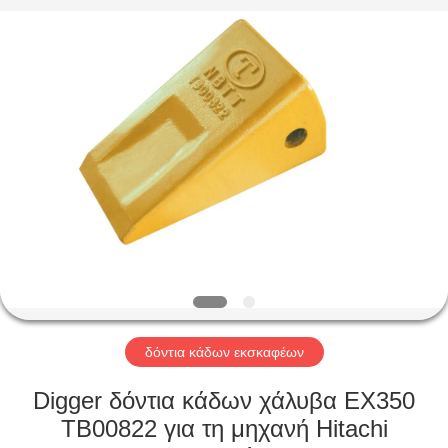
Industrial
Co.,Ltd.
All
Rights
Reserved.
Developed
by
ECER
ΣΠΊΤΙ
ΠΡΟΪΌΝΤΑ
ΠΕΡΊΠΟΥ
ΕΜΕΊΣ
ΓΎΡΟΣ
ΕΡΓΟΣΤΑΣΊΩΝ
δόντια κάδων εκσκαφέων
Digger δόντια κάδων χάλυβα EX350
ΠΟΙΟΤΙΚΌΣ
TB00822 για τη μηχανή Hitachi