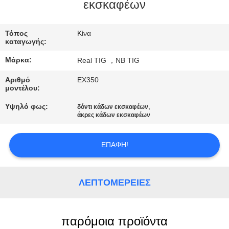
ΈΛΕΓΧΟΣ
εκσκαφέων
ΜΑΣ
Τόπος
Κίνα
καταγωγής:
ΕΛΆΤΕ
Μάρκα:
Real TIG ，NB TIG
ΣΕ
Αριθμό
EX350
ΕΠΑΦΉ
μοντέλου:
ΜΕ
Υψηλό φως:
,
δόντι κάδων εκσκαφέων
άκρες κάδων εκσκαφέων
ΖΗΤΉΣΤΕ
ΕΠΑΦΉ!
ΈΝΑ
ΑΠΌΣΠΑΣΜΑ
ΛΕΠΤΟΜΈΡΕΙΕΣ
SITEMAP
παρόμοια προϊόντα