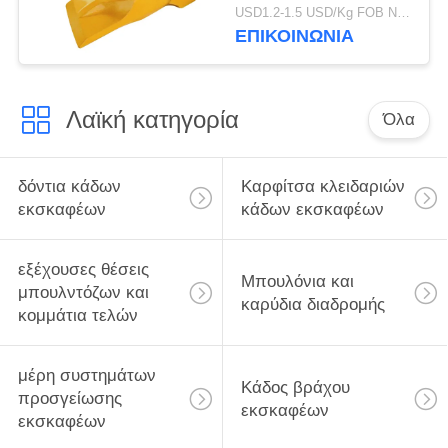
Teet V69SYL κάδων
USD1.2-1.5 USD/Kg FOB Ningbo MOQ:2 Τόνων
εκσκαφέων
ΕΠΙΚΟΙΝΩΝΙΑ
εργοστασίων V69
εμπορικών σημάτων
Λαϊκή κατηγορία
Όλα
δόντια κάδων
Καρφίτσα κλειδαριών
εκσκαφέων
κάδων εκσκαφέων
εξέχουσες θέσεις
Μπουλόνια και
μπουλντόζων και
καρύδια διαδρομής
κομμάτια τελών
μέρη συστημάτων
Κάδος βράχου
προσγείωσης
εκσκαφέων
εκσκαφέων