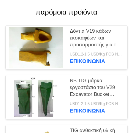
PRIVACY
POLICY
παρόμοια προϊόντα
Δόντια V19 κάδων
εκσκαφέων και
προσαρμοστής για την
τρυπώντας με τρυπάνι
USD1.2-1.5 USD/Kg FOB Ningbo MOQ:2 Τόνων
εργασία πετρελαίου
ΕΠΙΚΟΙΝΩΝΙΑ
και θάλασσας
NB TIG μάρκα
εργοστάσιο του V29
Excavator Bucket
Δόντια V29SYL Και
USD1.2-1.5 USD/Kg FOB Ningbo MOQ:2 Τόνων
προσαρμογέα, Rock
ΕΠΙΚΟΙΝΩΝΙΑ
Δόντια Για Excavator
TIG ανθεκτική υλική