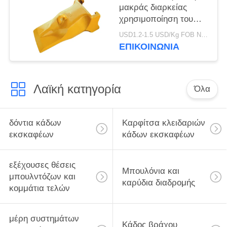
μακράς διαρκείας
χρησιμοποίηση του
Teet V69SYL κάδων
USD1.2-1.5 USD/Kg FOB Ningbo MOQ:2 Τόνων
εκσκαφέων
ΕΠΙΚΟΙΝΩΝΙΑ
εργοστασίων V69
εμπορικών σημάτων
Λαϊκή κατηγορία
Όλα
δόντια κάδων
Καρφίτσα κλειδαριών
εκσκαφέων
κάδων εκσκαφέων
εξέχουσες θέσεις
Μπουλόνια και
μπουλντόζων και
καρύδια διαδρομής
κομμάτια τελών
μέρη συστημάτων
Κάδος βράχου