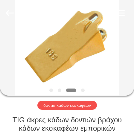
Industrial
Co.,Ltd.
All
Rights
Reserved.
Developed
by
ECER
ΣΠΊΤΙ
ΠΡΟΪΌΝΤΑ
ΠΕΡΊΠΟΥ
ΕΜΕΊΣ
ΓΎΡΟΣ
ΕΡΓΟΣΤΑΣΊΩΝ
δόντια κάδων εκσκαφέων
TIG άκρες κάδων δοντιών βράχου
ΠΟΙΟΤΙΚΌΣ
κάδων εκσκαφέων εμπορικών