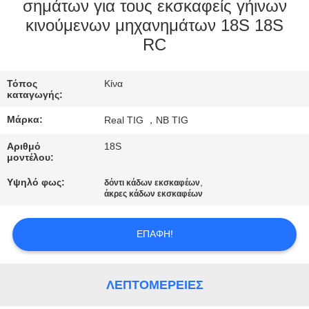
ΈΛΕΓΧΟΣ
σημάτων για τους εκσκαφείς γήινων
κινούμενων μηχανημάτων 18S 18S
RC
ΜΑΣ
ΕΛΆΤΕ
Τόπος
Κίνα
ΣΕ
καταγωγής:
ΕΠΑΦΉ
Μάρκα:
Real TIG ，NB TIG
ΜΕ
Αριθμό
18S
μοντέλου:
ΖΗΤΉΣΤΕ
Υψηλό φως:
,
δόντι κάδων εκσκαφέων
άκρες κάδων εκσκαφέων
ΈΝΑ
ΑΠΌΣΠΑΣΜΑ
ΕΠΑΦΉ!
SITEMAP
ΛΕΠΤΟΜΈΡΕΙΕΣ