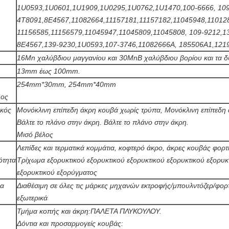
1U0593,1U0601,1U1909,1U0295,1U0762,1U1470,100-6666, 109
4Τ8091,8Ε4567,11082664,11157181,11157182,11045948,11012
11156585,11156579,11045947,11045809,11045808, 109-9212,1
8E4567,139-9230,1U0593,107-3746,11082666Α, 185506A1,1219
16Mn χαλύβδιου μαγγανίου και 30MnB χαλύβδιου βορίου και τα δύ
13mm έως 100mm.
254mm*30mm, 254mm*40mm
λος
ικός
Μονόκλινη επίπεδη άκρη κουβά χωρίς τρύπα, Μονόκλινη επίπεδη 
Βάλτε το πλάνο στην άκρη. Βάλτε το πλάνο στην άκρη.
Μισό βέλος
Λεπίδες και τερματικά κομμάτια, κοφτερό άκρο, άκρες κουβάς φορτ
ότητα
Τρίχωμα εξορυκτικού εξορυκτικού εξορυκτικού εξορυκτικού εξορυκ
εξορυκτικού εξορύγματος
ια
Διαθέσιμη σε όλες τις μάρκες μηχανών εκτροφής/μπουλντόζερ/φορ
εξωτερικά
Τμήμα κοπής και άκρη:ΠΑΛΕΤΑ ΠΛΥΚΟΥΛΟΥ.
Δόντια και προσαρμογείς κουβάς: