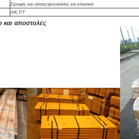
Στροφές και νάτσες/φουσκάλες και ελαστικά:
ή
Λ/Κ,Τ/Τ
ο και αποστολές