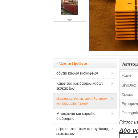
Όλα τα Προϊόντα
Λεπτομ
δόντια κάδων εκσκαφέων
Υλικό:
Καρφίτσα κλειδαριών κάδων
μέγεθος:
εκσκαφέων
Χρώμα:
εξέχουσες θέσεις μπουλντόζων
και κομμάτια τελών
Εφαρμογ
Επισημαί
Μπουλόνια και καρύδια
διαδρομής
Γάτσος μ
μέρη συστημάτων προσγείωσης
Δύο γ
εκσκαφέων
6