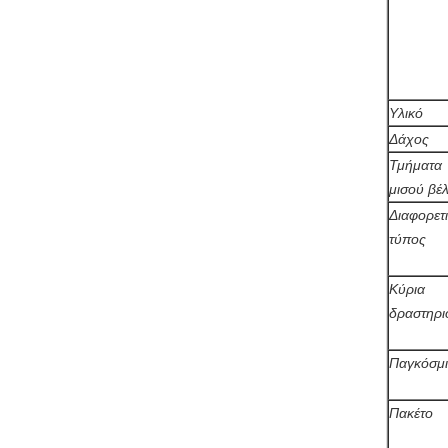
Υλικό
Δάχος
Τμήματα
μισού βέ
Διαφορετ
τύπος
Κύρια
δραστηρι
Παγκόσμ
Πακέτο