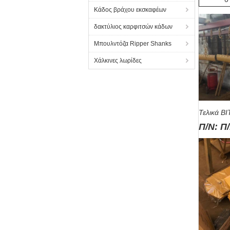
Κάδος βράχου εκσκαφέων
δακτύλιος καρφιτσών κάδων
Μπουλντόζα Ripper Shanks
Χάλκινες λωρίδες
Τελικά BI
Π/Ν: Π/