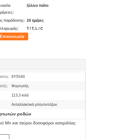
υασία
ξύλινο πιάτο
μέρειες:
ς παράδοσης:
20 ημέρες
πληρωμής:
T / T, L / C
Επικοινωνία
ατος:
6Y5540
ανής:
Φορτωτής
113,3 κιλά
Ανταλλακτικά μπουλντόζων
φορτωτών ροδών
ό Mn και ταύροι δοσοφόροι κατερίλλας