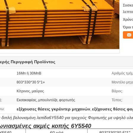
Συσκε
λεπτο
Χρόνο
Όροι 
ερής Περιγραφή Προϊόντος
16Mn ή 30MnB
Αριθμός τμήμ
803*330*30 5*1»
Μοντέλο μηχ
Κίτρινος, μαύρος
Βάρος:
ή:
Εκσακαφέας, μπουλντόζα, φορτωτής
Τύπος:
εξέχουσες θέσεις γκρέιντερ μηχανών
εξέχουσες θέσεις 
νω:
,
ε διπλή βελονισμένη λεπίδα6Y5540 για τροχούς Φορτωτής με υψηλό υλικ
ωνιασμένες ακμές κοπής 6Y5540
Y5540
60 κιλά
803*330*30 5*1"