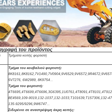
αγραφή του προϊόντος
α
Τμήματα κοπής φορτιστή
Τμήμα του κουβαλιού φορτιστή:
8K8161,8K8162,7V1490,7V0904,9V6529,9V6572,9R4672,9V657
5V7276, 6W2989, 8K9754...
Τμήμα του φορτιστή:
4T6695,4T6699,4T6696,3G6395,1U0761,4T8091,4T8101,4T912
8Ε4569,109-9019,132-1037,132-1033,T101639,T157306,132-47
135-9295/9296,9W6747...
Σιδερένιο σε αναστρέψιμη άκρη κοπής: