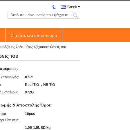
Greek
search
Ζητήστε ένα απόσπασμα
άζει τις λοξευμένες εξέχουσες θέσεις του
εις του
ομέρειες:
 καταγωγής:
Κίνα
:
Real TIG ，NB TIG
ό μοντέλου:
972G
ωμής & Αποστολής Όροι:
τητα
10pcs
γελίας min:
1.05-1.5USD/kg