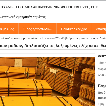
ΜΗΧΑΝΙΚΉ CO. ΜΗΧΑΝΗΜΆΤΩΝ NINGBO TIGERLEVEL, ΕΠΕ
κατασκευή εμπορικών σημάτων)
κά με εμάς
Γύρος εργοστασίων
Ποιοτικός έλεγχος
επαφή
πουλντόζων και κομμάτια τελών
Η λεπίδα 6Y5540 βαθμού φορτωτών ροδών, διπλασι
ν ροδών, διπλασιάζει τις λοξευμένες εξέχουσες θέσ
Λεπτ
Τόπος
Μάρκα
Αριθμ
Πληρ
Ποσό
παραγ
Τιμή: