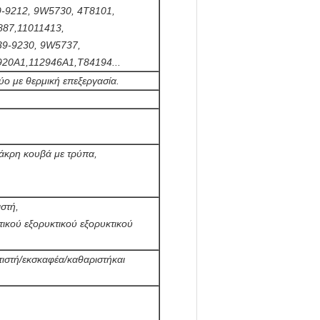
-9212, 9W5730, 4T8101,
887,11011413,
39-9230, 9W5737,
20A1,112946A1,T84194...
ο με θερμική επεξεργασία.
άκρη κουβά με τρύπα,
ιστή,
τικού εξορυκτικού εξορυκτικού
τιστή/εκσκαφέα/καθαριστή
και