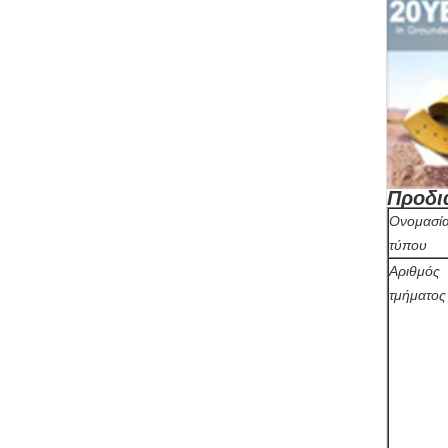
Προδι
Ονομασί
τύπου
Αριθμός
τμήματος