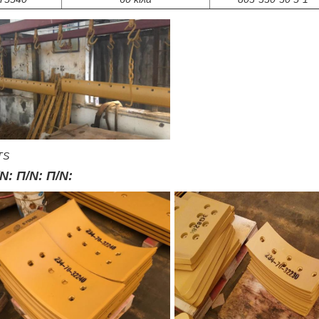
TS
Ν: Π/Ν: Π/Ν: